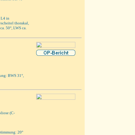
 L4 in
cheitel thorakal,
a. 50°, LWS ca.
ung: BWS 31°,
liose (C-
tkrümmung: 20°