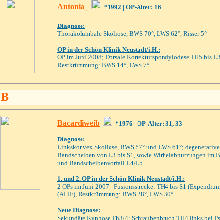
Antonia_
*1992
| OP-Alter: 16
Diagnose:
Thorakolumbale Skoliose, BWS 70°, LWS 62°, Risser 5°
OP in der Schön Klinik Neustadt/i.H.:
OP im Juni 2008; Dorsale Korrekturspondylodese TH5 bis L
Restkrümmung: BWS 14°, LWS 7°
B
Bacardiweib
*1976
| OP-Alter: 31, 33
Diagnose:
Linkskonvex Skoliose, BWS 57° und LWS 61°; degenerative 
Bandscheiben von L3 bis S1, sowie Wirbelabnutzungen im Be
und Bandscheibenvorfall L4/L5
1. und 2. OP in der Schön Klinik Neustadt/i.H.:
2 OPs im Juni 2007; Fusionsstrecke: TH4 bis S1 (Expendium
(ALIF), Restkrümmung: BWS 28°, LWS 30°
Neue Diagnose:
Sekundäre Kyphose Th3/4; Schraubenbruch TH4 links bei P