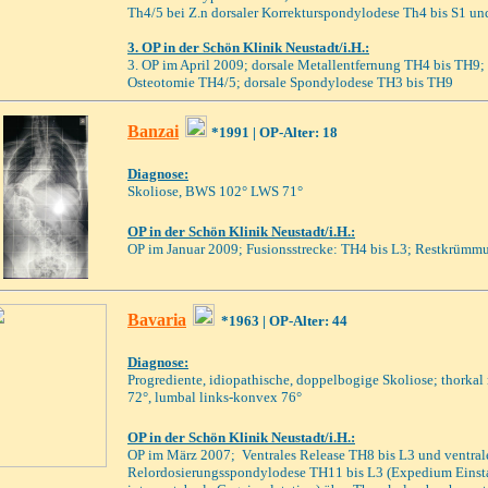
Th4/5 bei Z.n dorsaler Korrekturspondylodese Th4 bis S1 un
3. OP in der Schön Klinik Neustadt/i.H.:
3. OP im April 2009;
dorsale Metallentfernung TH4 bis TH9;
Osteotomie TH4/5; dorsale Spondylodese TH3 bis TH9
Banzai
*1991
| OP-Alter: 18
Diagnose:
Skoliose, BWS 102° LWS 71°
OP i
n der Schön Klinik Neustadt/i.H.
:
OP im Januar 2009; Fusionsstrecke: TH4 bis L3; Restkrümm
Bavaria
*1963
| OP-Alter: 44
Diagnose:
Progrediente, idiopathische, doppelbogige Skoliose; thorkal
72°, lumbal links-konvex 76°
OP in der Schön Klinik Neustadt/i.H.:
OP im März 2007; Ventrales Release TH8 bis L3 und ventral
Relordosierungsspondylodese TH11 bis L3 (Expedium Einst