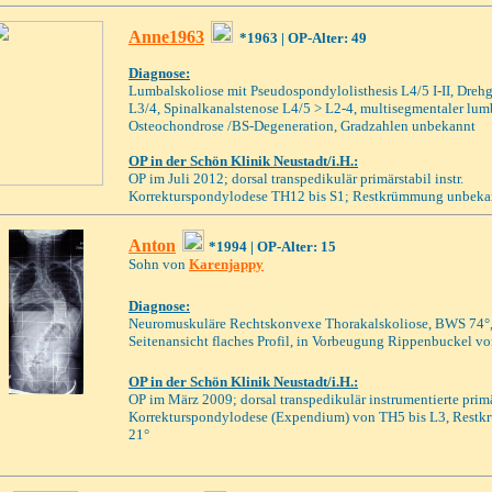
Anne1963
*19
63 | OP-Alter:
49
Diagnose:
Lumbalskoliose mit Pseudospondylolisthesis L4/5 I-II, Drehg
L3/4, Spinalkanalstenose L4/5 > L2-4, multisegmentaler lum
Osteochondrose /BS-Degeneration, Gradzahlen unbekannt
OP in der Schön Klinik Neustadt/i.H.:
OP
im
Juli
2012; dorsal transpedikulär primärstabil instr.
Korrekturspondylodese TH12 bis S1; Restkrümmung unbeka
Anton
*1994
| OP-Alter:
1
5
Sohn von
Karenjappy
Diagnose:
Neuromuskuläre Rechtskonvexe Thorakalskoliose, BWS 74°,
Seitenansicht flaches Profil, in Vorbeugung Rippenbuckel von
OP i
n der Schön Klinik Neustadt/i.H.
:
OP im März 2009; dorsal transpedikulär instrumentierte primä
Korrekturspondylodese (Expendium) von TH5 bis L3, Res
21°