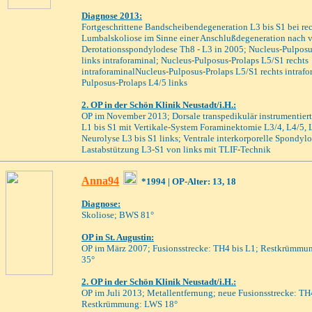
Diagnose 2013:
Fortgeschrittene Bandscheibendegeneration L3 bis S1 bei re
Lumbalskoliose im Sinne einer Anschlußdegeneration nach v
Derotationsspondylodese Th8 - L3 in 2005; Nucleus-Pulposu
links intraforaminal; Nucleus-Pulposus-Prolaps L5/S1 rechts
intraforaminalNucleus-Pulposus-Prolaps L5/S1 rechts intrafo
Pulposus-Prolaps L4/5 links
2
. OP
in der Schön Klinik Neustadt/i.H.
:
OP im November 2013; Dorsale transpedikulär instrumentier
L1 bis S1 mit Vertikale-System Foraminektomie L3/4, L4/5, 
Neurolyse L3 bis S1 links; Ventrale interkorporelle Spondyl
Lastabstützung L3-S1 von links mit TLIF-Technik
Anna94
*1994
| OP-Alter: 13, 18
Diagnose:
Skoliose
; BWS
81°
OP
i
n St. Augustin
:
OP
im März 2007; Fusionsstrecke: TH4 bis L1; Restkrümm
35°
2
. OP
i
n der Schön Klinik Neustadt/i.H.
:
OP
im Juli 2013; Metallentfernung; neue Fusionsstrecke: TH
Restkrümmung: LWS 18°