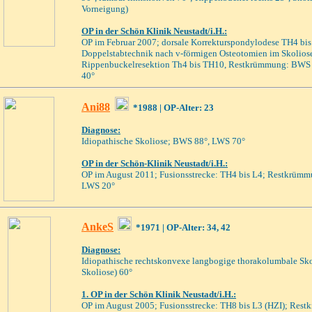
Vorneigung)
OP in der Schön Klinik Neustadt/i.H.:
OP im Februar 2007; dorsale Korrekturspondylodese TH4 bis
Doppelstabtechnik nach v-förmigen Osteotomien im Skolioses
Rippenbuckelresektion Th4 bis TH10, Restkrümmung: BWS c
40°
An
i88
*1988
| OP-Alter: 23
Diagnose:
Idiopathische Skoliose; BWS 88°, LWS 70°
OP in der Schön-Klinik Neustadt/i.H.
:
OP im August 2011; Fusionsstre
cke: TH4 bis L4; Restkrümm
LWS 20°
AnkeS
*1971
| OP-Alter: 34, 42
Diagnose:
Idiopathische rechtskonvexe langbogige thorakolumbale Sko
Skoliose) 60°
1. OP
in der Schön Klinik Neustadt/i.H.
:
OP im August 2005; Fusionsstrecke: TH8 bis L3 (HZI); Res