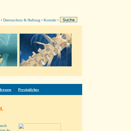
•
Datenschutz & Haftung
•
Kontakt
•
dressen
Persönliches
H.
(auch
tet du