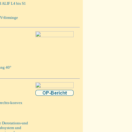
d ALIF L4 bis S1
 V-förminge
ung 40°
 rechts-konvex
e Derotations-und
absystem und