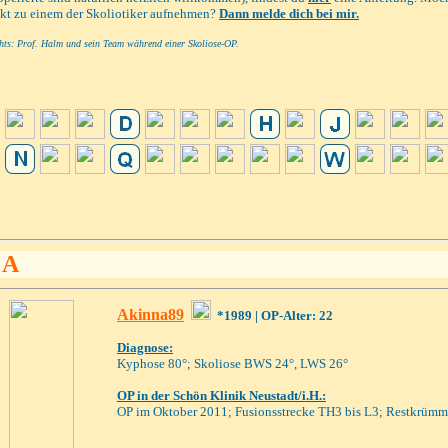
kt zu einem der Skoliotiker aufnehmen?
Dann melde dich bei mir.
chts: Prof. Halm und sein Team während einer Skoliose-OP.
A
Akinna89
*1989
| OP-Alter: 22
Diagnose:
Kyphose 80°; Skoliose BWS 24°, LWS 26°
OP
in der Schön Klinik Neustadt/i.H.
:
OP im Oktober
2011; Fusionsstrecke TH3 bis L3; Restkrüm