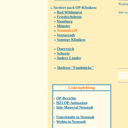
Konta
» Sortiert nach OP-Kliniken:
»
Bad Wildungen
Bild re
»
Friedrichsheim
»
Hamburg
»
Münster
»
Neustadt/i.H.
»
Vogtareuth
»
Sonstige Kliniken
»
Österreich
»
Schweiz
»
Andere Länder
»
Skoliose-"Fundstücke"
Linkempfehlung
»
OP-Berichte
»
HZI OP-Animation
»
Info-Material Neustadt
»
Unterkünfte in Neustadt
»
Wohin in Neustadt