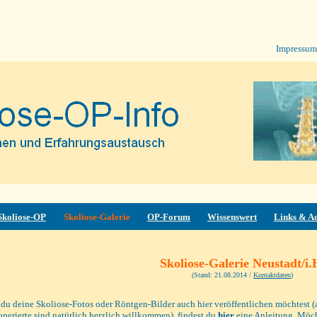
SOPF
Impressum
hhhjjÄ
Skoliose-OP
Skoliose-Galerie
OP-Forum
Wissenswert
Links & A
Skoliose-
Galerie Neustadt/i.
(Stand:
21.08.2014
/
Kontaktdaten
)
du deine Skoliose-Fotos oder Röntgen-Bilder auch hier veröffentlichen möchtest 
perierte sind natürlich herzlich willkommen), findest du
hier
eine Anleitung. Möch