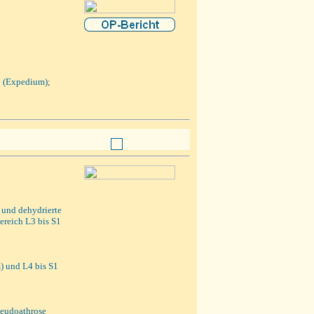
3 (Expedium);
und dehydrierte
reich L3 bis S1
) und L4 bis S1
seudoathrose