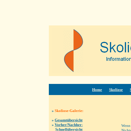
oben
Home
Skoliose
»
Skoliose-Galerie:
»
Gesamtübersicht
»
Vorher/Nachher-
Wenn 
Schnellübersicht
Nichto