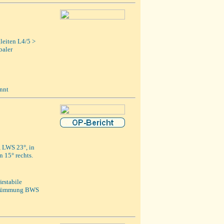
leiten L4/5 >
baler
nnt
 LWS 23°, in
 15° rechts.
rstabile
tkrümmung BWS