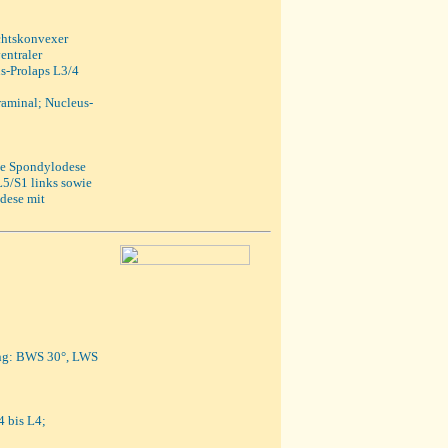
chtskonvexer
entraler
s-Prolaps L3/4
raminal; Nucleus-
te Spondylodese
L5/S1 links sowie
odese mit
ung: BWS 30°, LWS
4 bis L4;