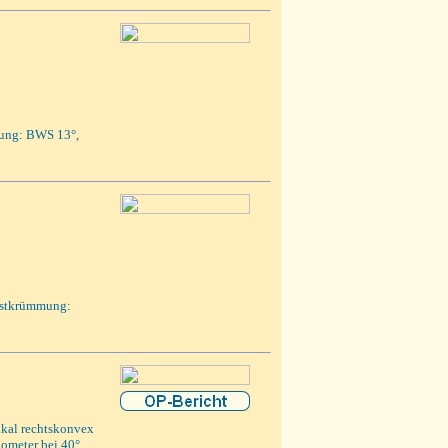
mung: BWS 13°,
Restkrümmung:
rakal rechtskonvex
iometer bei 40°