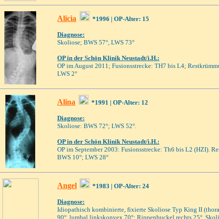
Alicia
*19
96
| OP-Alter: 15
Diagnose:
Skoliose; BWS 57°, LWS 73°
OP
in der Schön Klinik Neustadt/i.H.
:
OP im August 2011; Fusionsstrecke: TH7 bis L4; Restkrüm
LWS 2°
Alina
*1991
| OP-Alter: 12
Diagnose:
Skoliose: BWS 72°; LWS 52°.
OP in der Schön Klinik Neustadt/i.H.:
OP im September 2003: Fusionsstrecke: Th6 bis L2 (HZI). 
BWS 10°; LWS 28°
Angel
*1983
| OP-Alter: 24
Diagnose:
Idiopathisch kombinierte, fixierte Skoliose Typ King II (tho
90°, lumbal linkskonvex 70°; Rippenbuckel rechts 25°, Skol